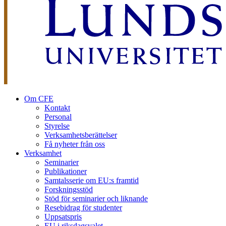
Om CFE
Kontakt
Personal
Styrelse
Verksamhetsberättelser
Få nyheter från oss
Verksamhet
Seminarier
Publikationer
Samtalsserie om EU:s framtid
Forskningsstöd
Stöd för seminarier och liknande
Resebidrag för studenter
Uppsatspris
EU i riksdagsvalet