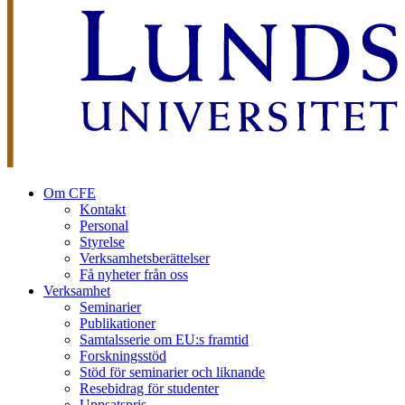
Om CFE
Kontakt
Personal
Styrelse
Verksamhetsberättelser
Få nyheter från oss
Verksamhet
Seminarier
Publikationer
Samtalsserie om EU:s framtid
Forskningsstöd
Stöd för seminarier och liknande
Resebidrag för studenter
Uppsatspris