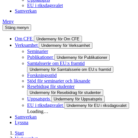
EU i riksdagsvalet
Samverkan
Meny
Stäng menyn
Om CFE
Undermeny för Om CFE
Verksamhet
Undermeny för Verksamhet
Seminarier
Publikationer
Undermeny för Publikationer
Samtalsserie om EU:s framtid
Undermeny för Samtalsserie om EU:s framtid
Forskningsstöd
Stöd för seminarier och liknande
Resebidrag för studenter
Undermeny för Resebidrag för studenter
Uppsatspris
Undermeny för Uppsatspris
EU i riksdagsvalet
Undermeny för EU i riksdagsvalet
Loading…
Samverkan
Lyssna
Start