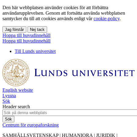
Den här webbplatsen använder cookies för att förbättra
användarupplevelsen. Genom att fortsätta använda webbplatsen
samtycker du till att cookies används enligt vår
cookie-policy
.
Jag förstår
Nej tack
Hoppa till huvudinnehåll
Hoppa till huvudinnehåll
Till Lunds universitet
English website
Lyssna
Sök
Header search
Centrum för europaforskning
SAMHÄLLSVETENSKAP | HUMANIORA | JURIDIK |